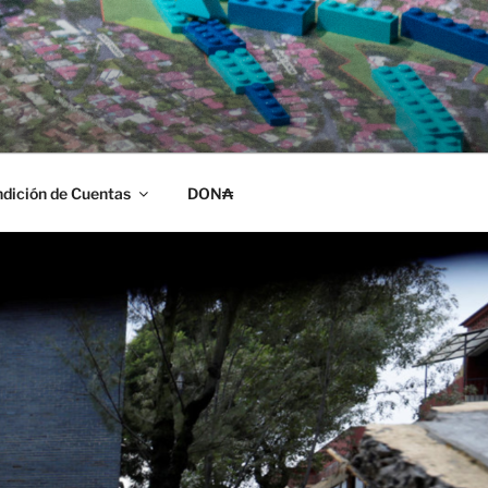
dición de Cuentas
DON₳