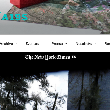
ÍA19S
Archivo
Eventos
Prensa
Nosotr@s
Ren