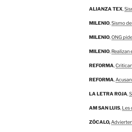
ALIANZA TEX
,
Sis
MILENIO
,
Sismo del
MILENIO
,
ONG pide 
MILENIO
,
Realizan 
REFORMA
,
Critica
REFORMA
,
Acusan
LA LETRA ROJA
,
S
AM SAN LUIS
,
Les 
ZÓCALO,
Advierten