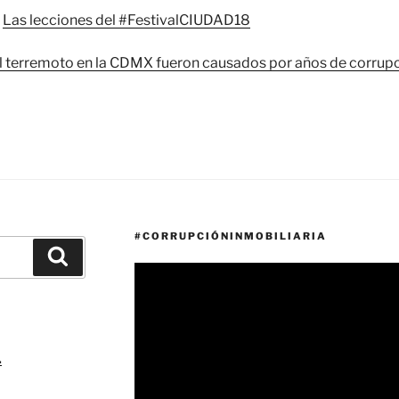
,
Las lecciones del #FestivalCIUDAD18
l terremoto en la CDMX fueron causados por años de corrupc
#CORRUPCIÓNINMOBILIARIA
Buscar
Reproductor
de
vídeo
.