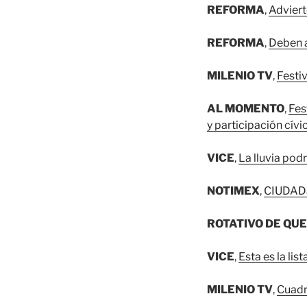
REFORMA
,
Adviert
REFORMA
,
Deben a
MILENIO TV
,
Festi
AL MOMENTO
,
Fes
y participación cívi
VICE
,
La lluvia pod
NOTIMEX
,
CIUDAD
ROTATIVO DE QU
VICE
,
Esta es la li
MILENIO TV
,
Cuadr